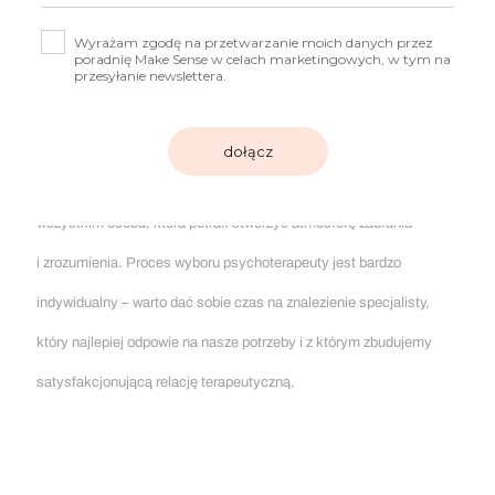
terapii.
Podsumowanie
Dobry
psychoterapeuta online
to nie tylko specjalista
o odpowiednich kwalifikacjach i doświadczeniu, ale przede
wszystkim osoba, która potrafi stworzyć atmosferę zaufania
i zrozumienia. Proces wyboru psychoterapeuty jest bardzo
indywidualny – warto dać sobie czas na znalezienie specjalisty,
który najlepiej odpowie na nasze potrzeby i z którym zbudujemy
satysfakcjonującą relację terapeutyczną.