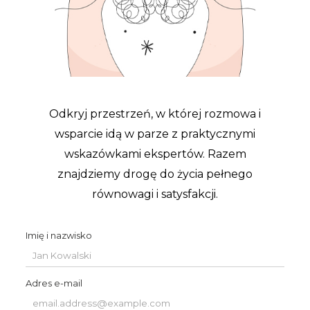
z osobami o podobnych problemach. Można także zapytać, jakie
problemy i zaburzenia najczęściej trafiają do jego gabinetu, aby
upewnić się, że ma doświadczenie adekwatne do naszych potrzeb.
Osobiste preferencje a dobry psychoterapeuta – czego
szukać?
Poza kwalifikacjami i doświadczeniem, ważne są także osobiste
preferencje pacjenta. Dobry terapeuta to osoba, z którą pacjent
czuje się komfortowo i może nawiązać więź terapeutyczną –
fundament skutecznej terapii. Warto zwrócić uwagę na to, jak
terapeuta komunikuje się podczas pierwszych sesji oraz czy jego
styl pracy nam odpowiada. Relacja terapeutyczna, oparta
na wzajemnym zaufaniu i szacunku, ma duży wpływ na efekty