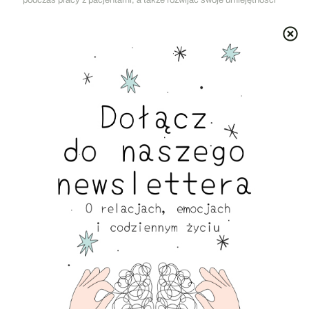
zawodowe. Dzięki temu ma pewność, że jego praca jest skuteczna
i bezpieczna dla pacjenta. Superwizja jest także formą wsparcia
emocjonalnego, która pomaga terapeucie unikać wypalenia
zawodowego.
Jakie doświadczenie powinien mieć dobry psychoterapeuta?
Oprócz formalnych kwalifikacji, doświadczenie zawodowe jest
kluczowe w skutecznej psychoterapii. Praca z różnymi pacjentami,
zdobywanie doświadczenia w rozpoznawaniu zaburzeń
psychicznych oraz poznawanie różnych technik terapeutycznych –
wszystko to wpływa na efektywność terapeuty. Zwracając się
po pomoc, warto upewnić się, że wybrany specjalista pracował już