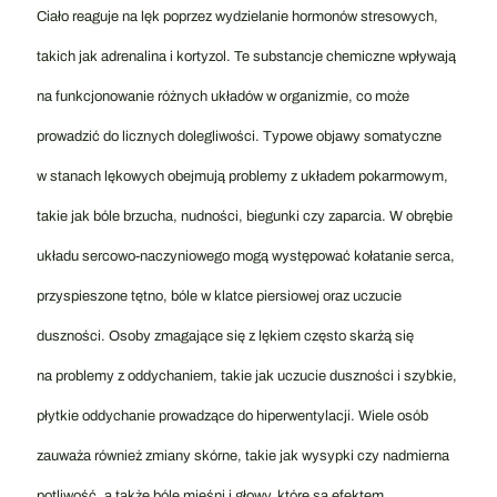
Ciało reaguje na lęk poprzez wydzielanie hormonów stresowych,
takich jak adrenalina i kortyzol. Te substancje chemiczne wpływają
na funkcjonowanie różnych układów w organizmie, co może
prowadzić do licznych dolegliwości. Typowe objawy somatyczne
w stanach lękowych obejmują problemy z układem pokarmowym,
takie jak bóle brzucha, nudności, biegunki czy zaparcia. W obrębie
układu sercowo-naczyniowego mogą występować kołatanie serca,
przyspieszone tętno, bóle w klatce piersiowej oraz uczucie
duszności. Osoby zmagające się z lękiem często skarżą się
na problemy z oddychaniem, takie jak uczucie duszności i szybkie,
płytkie oddychanie prowadzące do hiperwentylacji. Wiele osób
zauważa również zmiany skórne, takie jak wysypki czy nadmierna
potliwość, a także bóle mięśni i głowy, które są efektem